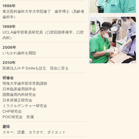
1998年
東京医科歯科大学大学院修了 歯学博士（高齢者
歯科学）
1999年
UCLA歯学部客員研究員（口腔顔面疼痛学、口腔
内科）
2006年
いちかわ歯科を開院
2010年
医療法人H-P Smileを設立 現在に至る
研修会
明海大学歯学部非常勤講師
日本臨床歯周病学会
国際歯周内科研究会
日本床矯正研究会
ミラクルデンチャー研究会
CHP研究会
POIC研究会 所属
趣味
スキー、読書、カラオケ、ダイエット